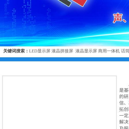
关键词搜索：
LED显示屏
液晶拼接屏
液晶显示屏
商用一体机
话
是基
的
研
信、
拓创
一定
解决
及服